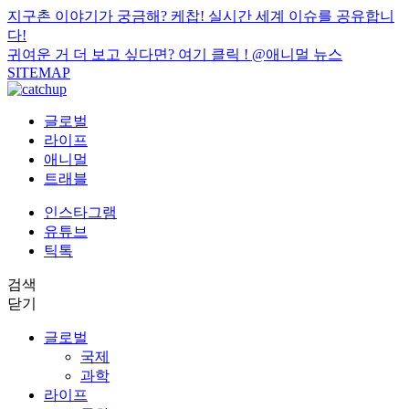
지구촌 이야기가 궁금해? 케찹! 실시간 세계 이슈를 공유합니
다!
귀여운 거 더 보고 싶다면? 여기 클릭 !
@애니멀 뉴스
SITEMAP
글로벌
라이프
애니멀
트래블
인스타그램
유튜브
틱톡
검색
닫기
글로벌
국제
과학
라이프