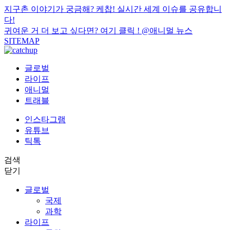
지구촌 이야기가 궁금해? 케찹! 실시간 세계 이슈를 공유합니
다!
귀여운 거 더 보고 싶다면? 여기 클릭 !
@애니멀 뉴스
SITEMAP
글로벌
라이프
애니멀
트래블
인스타그램
유튜브
틱톡
검색
닫기
글로벌
국제
과학
라이프