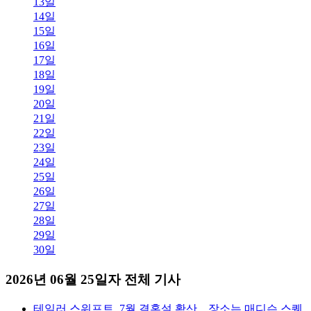
13일
14일
15일
16일
17일
18일
19일
20일
21일
22일
23일
24일
25일
26일
27일
28일
29일
30일
2026년 06월 25일자 전체 기사
테일러 스위프트, 7월 결혼설 확산…장소는 매디슨 스퀘