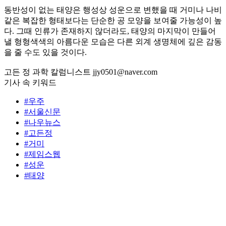
동반성이 없는 태양은 행성상 성운으로 변했을 때 거미나 나비
같은 복잡한 형태보다는 단순한 공 모양을 보여줄 가능성이 높
다. 그때 인류가 존재하지 않더라도, 태양의 마지막이 만들어
낼 형형색색의 아름다운 모습은 다른 외계 생명체에 깊은 감동
을 줄 수도 있을 것이다.
고든 정 과학 칼럼니스트 jjy0501@naver.com
기사 속 키워드
#우주
#서울신문
#나우뉴스
#고든정
#거미
#제임스웹
#성운
#태양