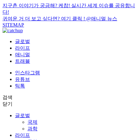
지구촌 이야기가 궁금해? 케찹! 실시간 세계 이슈를 공유합니
다!
귀여운 거 더 보고 싶다면? 여기 클릭 !
@애니멀 뉴스
SITEMAP
글로벌
라이프
애니멀
트래블
인스타그램
유튜브
틱톡
검색
닫기
글로벌
국제
과학
라이프