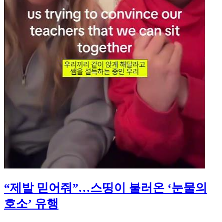
“제발 믿어줘”…스띵이 불러온 ‘눈물의
호소’ 유행