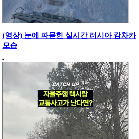
(영상) 눈에 파묻힌 실시간 러시아 캄차카
모습