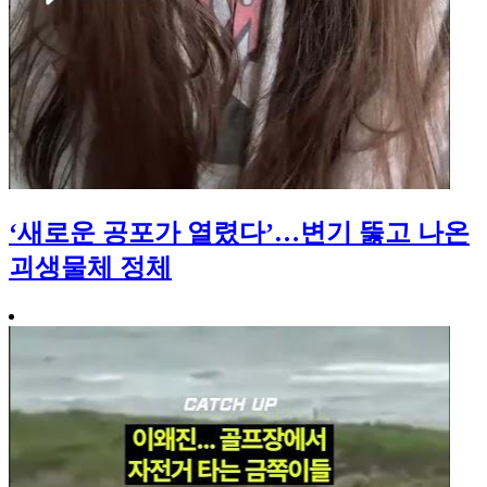
‘새로운 공포가 열렸다’…변기 뚫고 나온
괴생물체 정체