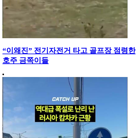
“이왜진” 전기자전거 타고 골프장 점령한
호주 금쪽이들