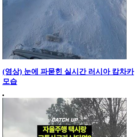
(영상) 눈에 파묻힌 실시간 러시아 캄차카
모습