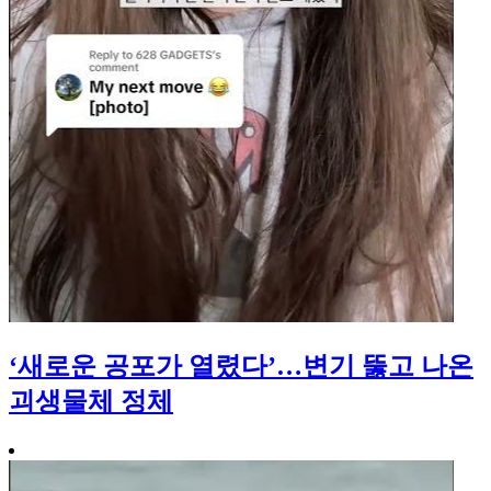
‘새로운 공포가 열렸다’…변기 뚫고 나온
괴생물체 정체