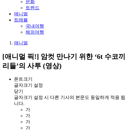
문화
트렌드
애니멀
트래블
국내여행
해외여행
애니멀
[애니멀 픽!] 암컷 만나기 위한 ‘6t 수코끼
리들’의 사투 (영상)
폰트크기
글자크기 설정
닫기
글자크기 설정 시 다른 기사의 본문도 동일하게 적용 됩
니다.
가
가
가
가