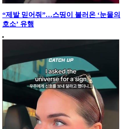
“제발 믿어줘”…스띵이 불러온 ‘눈물의
호소’ 유행