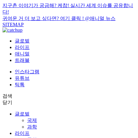
지구촌 이야기가 궁금해? 케찹! 실시간 세계 이슈를 공유합니
다!
귀여운 거 더 보고 싶다면? 여기 클릭 !
@애니멀 뉴스
SITEMAP
글로벌
라이프
애니멀
트래블
인스타그램
유튜브
틱톡
검색
닫기
글로벌
국제
과학
라이프