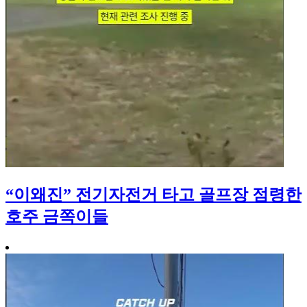
“이왜진” 전기자전거 타고 골프장 점령한
호주 금쪽이들