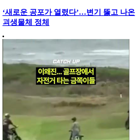
‘새로운 공포가 열렸다’…변기 뚫고 나온
괴생물체 정체