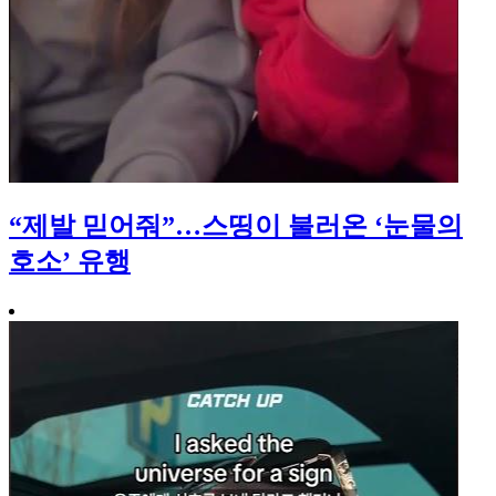
“제발 믿어줘”…스띵이 불러온 ‘눈물의
호소’ 유행