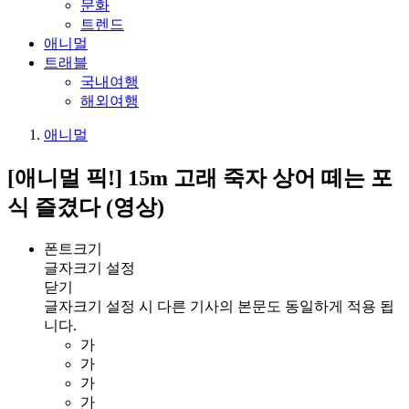
문화
트렌드
애니멀
트래블
국내여행
해외여행
애니멀
[애니멀 픽!] 15m 고래 죽자 상어 떼는 포
식 즐겼다 (영상)
폰트크기
글자크기 설정
닫기
글자크기 설정 시 다른 기사의 본문도 동일하게 적용 됩
니다.
가
가
가
가