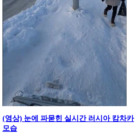
(영상) 눈에 파묻힌 실시간 러시아 캄차카
모습