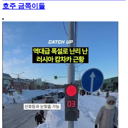
호주 금쪽이들