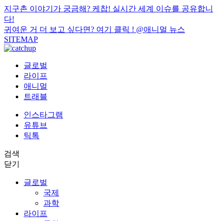
지구촌 이야기가 궁금해? 케찹! 실시간 세계 이슈를 공유합니
다!
귀여운 거 더 보고 싶다면? 여기 클릭 !
@애니멀 뉴스
SITEMAP
글로벌
라이프
애니멀
트래블
인스타그램
유튜브
틱톡
검색
닫기
글로벌
국제
과학
라이프