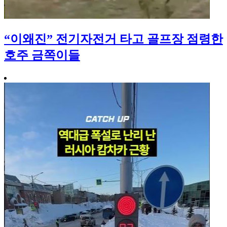
“이왜진” 전기자전거 타고 골프장 점령한
호주 금쪽이들