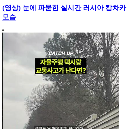
(영상) 눈에 파묻힌 실시간 러시아 캄차카
모습