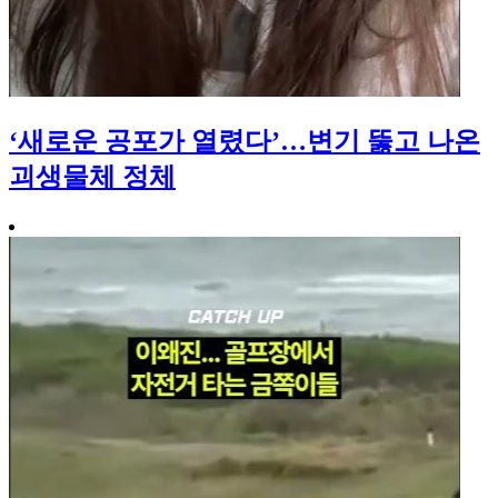
‘새로운 공포가 열렸다’…변기 뚫고 나온
괴생물체 정체