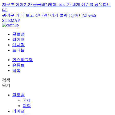
지구촌 이야기가 궁금해? 케찹! 실시간 세계 이슈를 공유합니
다!
귀여운 거 더 보고 싶다면? 여기 클릭 !
@애니멀 뉴스
SITEMAP
글로벌
라이프
애니멀
트래블
인스타그램
유튜브
틱톡
검색
닫기
글로벌
국제
과학
라이프