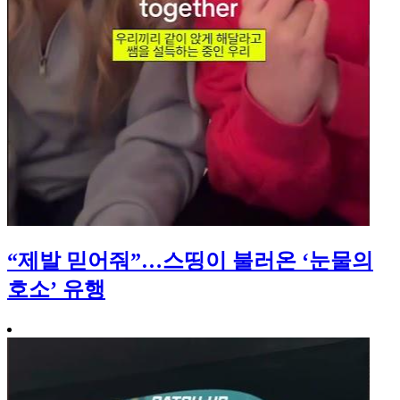
“제발 믿어줘”…스띵이 불러온 ‘눈물의
호소’ 유행