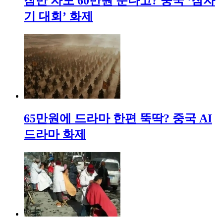
잠만 자도 60만원 준다고? 중국 ‘잠자
기 대회’ 화제
65만원에 드라마 한편 뚝딱? 중국 AI
드라마 화제