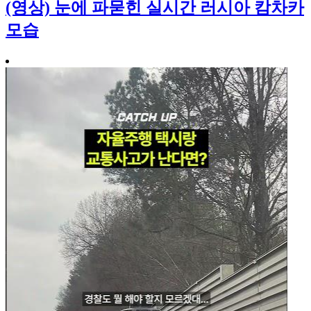
(영상) 눈에 파묻힌 실시간 러시아 캄차카
모습