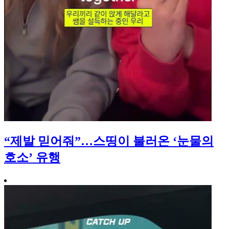
“제발 믿어줘”…스띵이 불러온 ‘눈물의
호소’ 유행