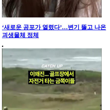
‘새로운 공포가 열렸다’…변기 뚫고 나온
괴생물체 정체