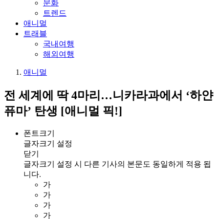
문화
트렌드
애니멀
트래블
국내여행
해외여행
애니멀
전 세계에 딱 4마리…니카라과에서 ‘하얀
퓨마’ 탄생 [애니멀 픽!]
폰트크기
글자크기 설정
닫기
글자크기 설정 시 다른 기사의 본문도 동일하게 적용 됩
니다.
가
가
가
가