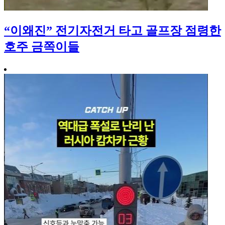
“이왜진” 전기자전거 타고 골프장 점령한
호주 금쪽이들