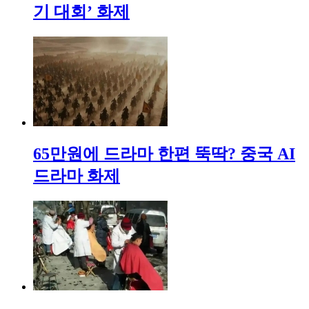
기 대회’ 화제
65만원에 드라마 한편 뚝딱? 중국 AI
드라마 화제