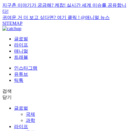
지구촌 이야기가 궁금해? 케찹! 실시간 세계 이슈를 공유합니
다!
귀여운 거 더 보고 싶다면? 여기 클릭 !
@애니멀 뉴스
SITEMAP
글로벌
라이프
애니멀
트래블
인스타그램
유튜브
틱톡
검색
닫기
글로벌
국제
과학
라이프