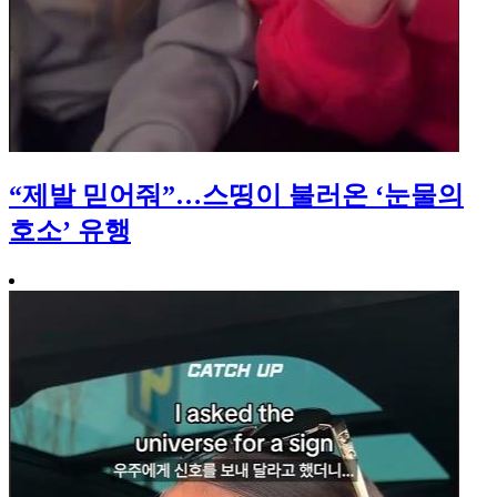
“제발 믿어줘”…스띵이 불러온 ‘눈물의
호소’ 유행