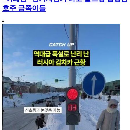
호주 금쪽이들