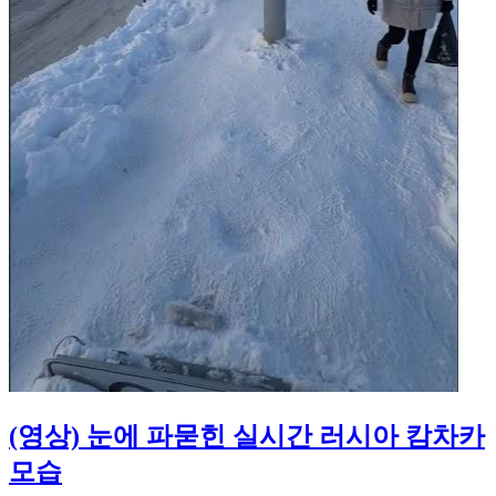
(영상) 눈에 파묻힌 실시간 러시아 캄차카
모습