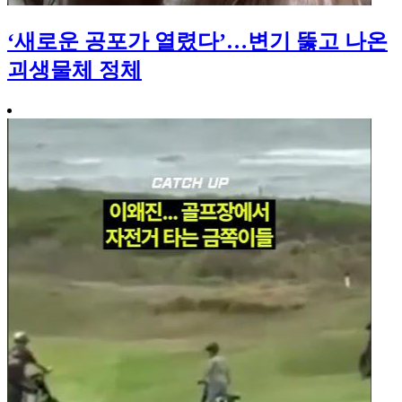
‘새로운 공포가 열렸다’…변기 뚫고 나온
괴생물체 정체