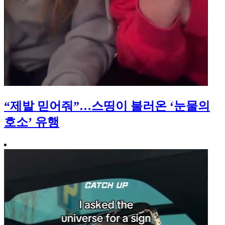
“제발 믿어줘”…스띵이 불러온 ‘눈물의
호소’ 유행