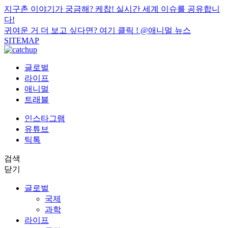
지구촌 이야기가 궁금해? 케찹! 실시간 세계 이슈를 공유합니
다!
귀여운 거 더 보고 싶다면? 여기 클릭 !
@애니멀 뉴스
SITEMAP
글로벌
라이프
애니멀
트래블
인스타그램
유튜브
틱톡
검색
닫기
글로벌
국제
과학
라이프