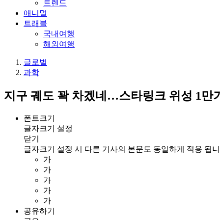
트렌드
애니멀
트래블
국내여행
해외여행
글로벌
과학
지구 궤도 꽉 차겠네…스타링크 위성 1만
폰트크기
글자크기 설정
닫기
글자크기 설정 시 다른 기사의 본문도 동일하게 적용 됩니
가
가
가
가
가
공유하기