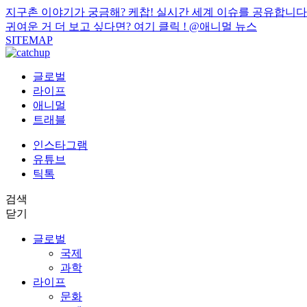
지구촌 이야기가 궁금해? 케찹! 실시간 세계 이슈를 공유합니다
귀여운 거 더 보고 싶다면? 여기 클릭 !
@애니멀 뉴스
SITEMAP
글로벌
라이프
애니멀
트래블
인스타그램
유튜브
틱톡
검색
닫기
글로벌
국제
과학
라이프
문화