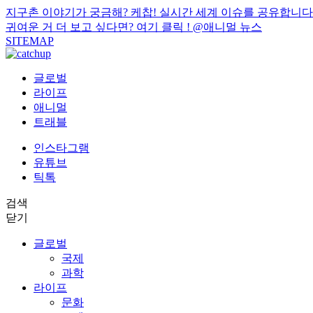
지구촌 이야기가 궁금해? 케찹! 실시간 세계 이슈를 공유합니다
귀여운 거 더 보고 싶다면? 여기 클릭 !
@애니멀 뉴스
SITEMAP
글로벌
라이프
애니멀
트래블
인스타그램
유튜브
틱톡
검색
닫기
글로벌
국제
과학
라이프
문화