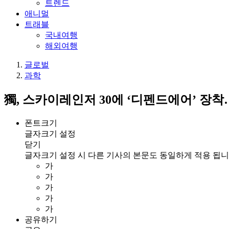
트렌드
애니멀
트래블
국내여행
해외여행
글로벌
과학
獨, 스카이레인저 30에 ‘디펜드에어’ 장
폰트크기
글자크기 설정
닫기
글자크기 설정 시 다른 기사의 본문도 동일하게 적용 됩니
가
가
가
가
가
공유하기