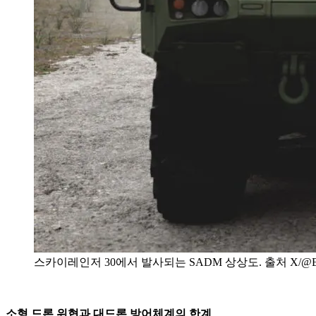
스카이레인저 30에서 발사되는 SADM 상상도. 출처 X/@ELM
소형 드론 위협과 대드론 방어체계의 한계