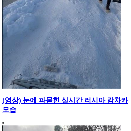
(영상) 눈에 파묻힌 실시간 러시아 캄차카
모습