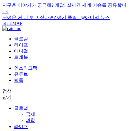
지구촌 이야기가 궁금해? 케찹! 실시간 세계 이슈를 공유합니
다!
귀여운 거 더 보고 싶다면? 여기 클릭 !
@애니멀 뉴스
SITEMAP
글로벌
라이프
애니멀
트래블
인스타그램
유튜브
틱톡
검색
닫기
글로벌
국제
과학
라이프