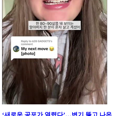
‘새로운 공포가 열렸다’…변기 뚫고 나온