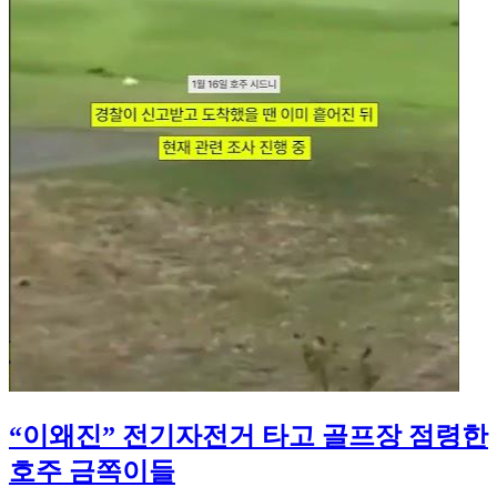
“이왜진” 전기자전거 타고 골프장 점령한
호주 금쪽이들