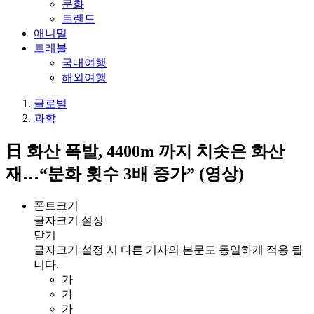
문화
트렌드
애니멀
트래블
국내여행
해외여행
글로벌
과학
日 화산 폭발, 4400m 까지 치솟은 화산
재…“분화 횟수 3배 증가” (영상)
폰트크기
글자크기 설정
닫기
글자크기 설정 시 다른 기사의 본문도 동일하게 적용 됩
니다.
가
가
가