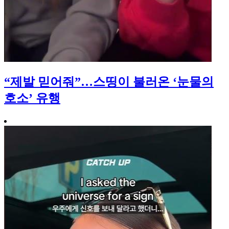
“제발 믿어줘”…스띵이 불러온 ‘눈물의
호소’ 유행