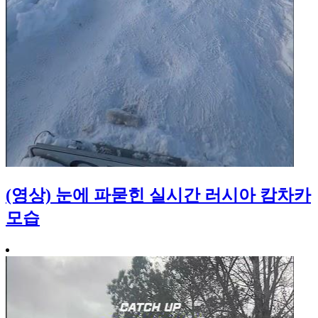
(영상) 눈에 파묻힌 실시간 러시아 캄차카
모습