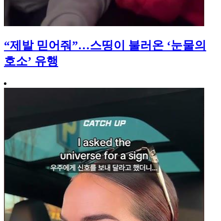
“제발 믿어줘”…스띵이 불러온 ‘눈물의
호소’ 유행