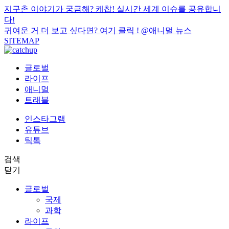
지구촌 이야기가 궁금해? 케찹! 실시간 세계 이슈를 공유합니
다!
귀여운 거 더 보고 싶다면? 여기 클릭 !
@애니멀 뉴스
SITEMAP
글로벌
라이프
애니멀
트래블
인스타그램
유튜브
틱톡
검색
닫기
글로벌
국제
과학
라이프