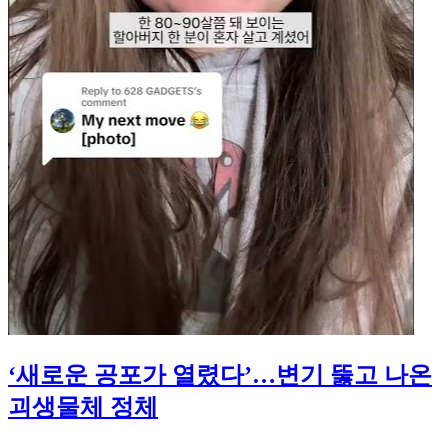
‘새로운 공포가 열렸다’…변기 뚫고 나온
괴생물체 정체