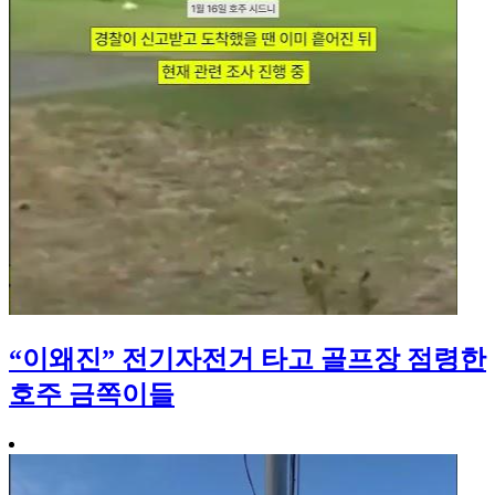
“이왜진” 전기자전거 타고 골프장 점령한
호주 금쪽이들