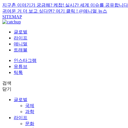
지구촌 이야기가 궁금해? 케찹! 실시간 세계 이슈를 공유합니다
귀여운 거 더 보고 싶다면? 여기 클릭 !
@애니멀 뉴스
SITEMAP
글로벌
라이프
애니멀
트래블
인스타그램
유튜브
틱톡
검색
닫기
글로벌
국제
과학
라이프
문화