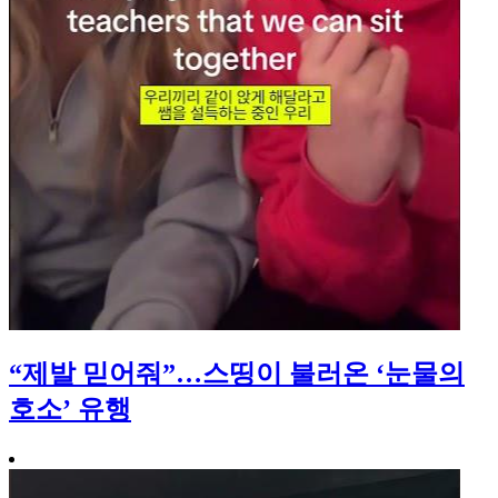
“제발 믿어줘”…스띵이 불러온 ‘눈물의
호소’ 유행