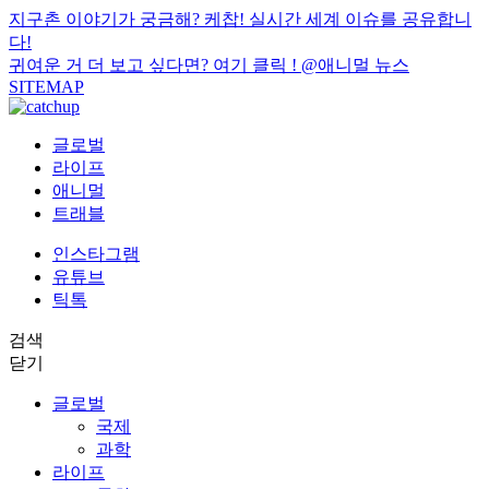
지구촌 이야기가 궁금해? 케찹! 실시간 세계 이슈를 공유합니
다!
귀여운 거 더 보고 싶다면? 여기 클릭 !
@애니멀 뉴스
SITEMAP
글로벌
라이프
애니멀
트래블
인스타그램
유튜브
틱톡
검색
닫기
글로벌
국제
과학
라이프