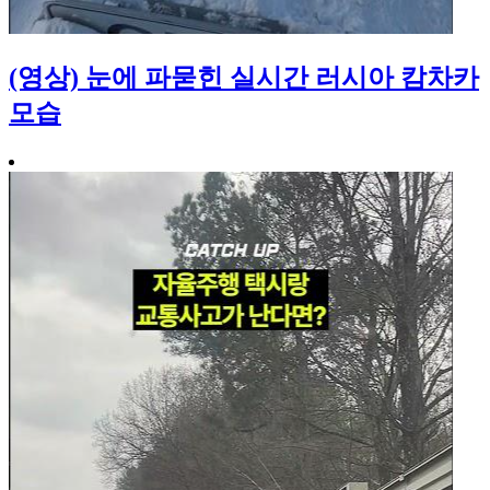
(영상) 눈에 파묻힌 실시간 러시아 캄차카
모습