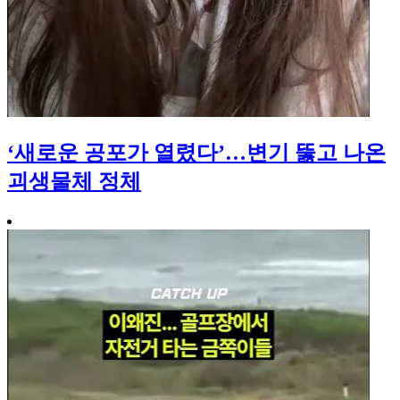
‘새로운 공포가 열렸다’…변기 뚫고 나온
괴생물체 정체