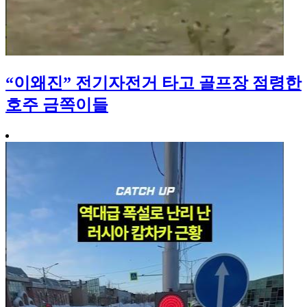
“이왜진” 전기자전거 타고 골프장 점령한
호주 금쪽이들