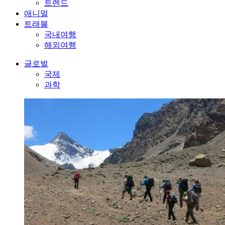
트렌드
애니멀
트래블
국내여행
해외여행
글로벌
국제
과학