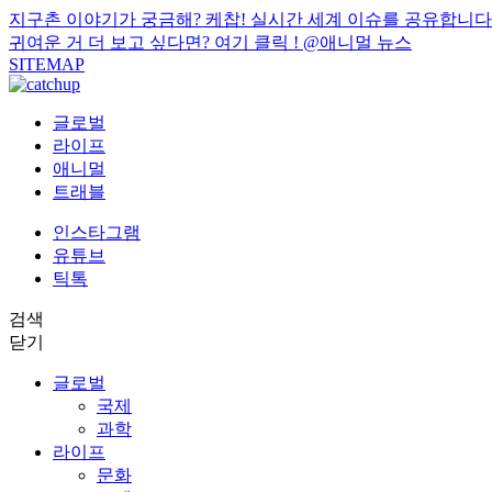
지구촌 이야기가 궁금해? 케찹! 실시간 세계 이슈를 공유합니다
귀여운 거 더 보고 싶다면? 여기 클릭 !
@애니멀 뉴스
SITEMAP
글로벌
라이프
애니멀
트래블
인스타그램
유튜브
틱톡
검색
닫기
글로벌
국제
과학
라이프
문화