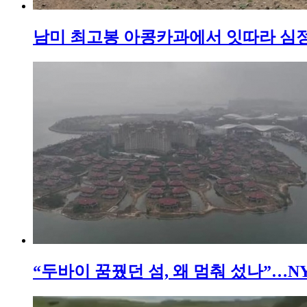
남미 최고봉 아콩카과에서 잇따라 심정
“두바이 꿈꿨던 섬, 왜 멈춰 섰나”…N