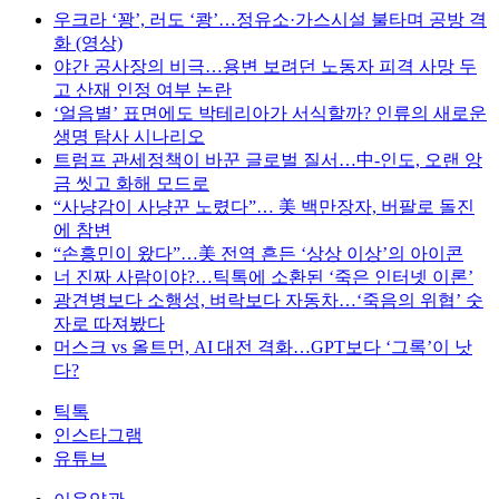
우크라 ‘꽝’, 러도 ‘쾅’…정유소·가스시설 불타며 공방 격
화 (영상)
야간 공사장의 비극…용변 보려던 노동자 피격 사망 두
고 산재 인정 여부 논란
‘얼음별’ 표면에도 박테리아가 서식할까? 인류의 새로운
생명 탐사 시나리오
트럼프 관세정책이 바꾼 글로벌 질서…中-인도, 오랜 앙
금 씻고 화해 모드로
“사냥감이 사냥꾼 노렸다”… 美 백만장자, 버팔로 돌진
에 참변
“손흥민이 왔다”…美 전역 흔든 ‘상상 이상’의 아이콘
너 진짜 사람이야?…틱톡에 소환된 ‘죽은 인터넷 이론’
광견병보다 소행성, 벼락보다 자동차…‘죽음의 위협’ 숫
자로 따져봤다
머스크 vs 올트먼, AI 대전 격화…GPT보다 ‘그록’이 낫
다?
틱톡
인스타그램
유튜브