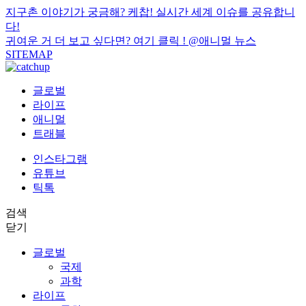
지구촌 이야기가 궁금해? 케찹! 실시간 세계 이슈를 공유합니
다!
귀여운 거 더 보고 싶다면? 여기 클릭 !
@애니멀 뉴스
SITEMAP
글로벌
라이프
애니멀
트래블
인스타그램
유튜브
틱톡
검색
닫기
글로벌
국제
과학
라이프