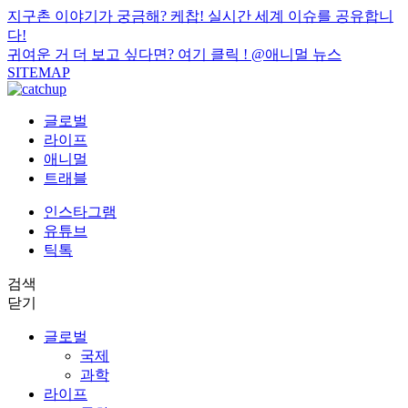
지구촌 이야기가 궁금해? 케찹! 실시간 세계 이슈를 공유합니
다!
귀여운 거 더 보고 싶다면? 여기 클릭 !
@애니멀 뉴스
SITEMAP
글로벌
라이프
애니멀
트래블
인스타그램
유튜브
틱톡
검색
닫기
글로벌
국제
과학
라이프