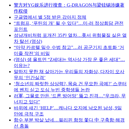
警方对YG娱乐进行搜查：G-DRAGON与梁铉锡涉嫌著
作权侵
구글맵에서 별 5점 받은 강아지 정체
“트럼프, ‘푸틴의 개’ 될 수 있다”…미-러 정상회담 관전
포인트
성냥개비처럼 포개진 35칸 열차…美서 위험물질 실은 열
차 탈선 (영상)
“마약 카르텔 밀수 수법 참고”…러 공군기지 초토화 ‘거
미줄 작전’의 비밀
(영상) 샘 올트먼 “Z세대는 역사상 가장 운 좋은 세대”…
이유는?
말하지 못한 채 살아가는 우리들의 자화상, 다자이 오사
무의 ‘인간실격’
‘청소년의 짜릿한 상상력?, 목숨 건 무모한 곡예?’ 스쿠터
에 벤치 싣고 도심 누빈 중학생들 논란
러軍, 그물로 만든 ‘드론 방어망’ 뚫고 진격…“우크라, 무
너지고 있다”
바위에 새긴 ‘HELP’…캐나다 오지에 낙오된 남성, 9일
만에 극적 구조
함수 부분 박살 났네…필리핀 함정 쫓다 中 구축함·해경
선 충돌