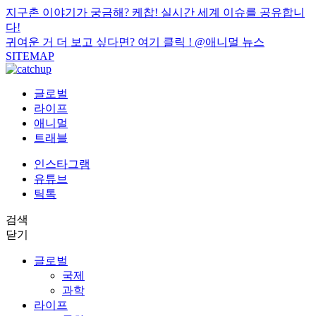
지구촌 이야기가 궁금해? 케찹! 실시간 세계 이슈를 공유합니
다!
귀여운 거 더 보고 싶다면? 여기 클릭 !
@애니멀 뉴스
SITEMAP
글로벌
라이프
애니멀
트래블
인스타그램
유튜브
틱톡
검색
닫기
글로벌
국제
과학
라이프