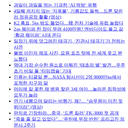
과일이 과일을 먹는 기괴한 ‘AI 먹방’ 유행
4일째 꺼지지 않는 ‘지옥불’, 기름값도 들썩…드론 맞은
러 정유공장 활활 (영상)
K2 흑표, 5㎞ 밖도 뚫었다…韓 전차 기술에 유럽 놀랐다
2㎚ 웨이퍼 한 장이 무려 4100만원? 엔비디아도 울고 갈
‘황금 웨이퍼’ 시대 온다
일장기 위에 덧그려진 태극기, ‘진관사 태극기’가 전하는
사연
불법 이민자 체포 사진, 요원 포즈 탓에 전 세계 웃고 분
노했다
역대 가장 순수한 원소로 이뤄진 ‘태초의 별’ 발견…우주
초기 비밀 풀 ‘타임캡슐’ 기대
인류는 티끌일 뿐…NASA 탐사선이 2억 9000만㎞에서
포착한 지구와 달
머리에 칼 꽂힌 채 병원 찾은 3세 여아…놀라운 침착성에
모두가 놀라
연기 내뿜으며 달리는 비행기, 왜?… “승무원이 미친 듯
뛰더라” (영상)
판치르 긴장하라…중국, ‘드론 킬러’ FK-3000 첫 공개
“죽을 줄 알고 있었다”…‘푸틴에 무장 반란’ 프리고진 의
문사 2주기