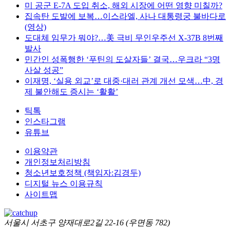
미 공군 E-7A 도입 취소, 해외 시장에 어떤 영향 미칠까?
집속탄 도발에 보복…이스라엘, 사나 대통령궁 불바다로
(영상)
도대체 임무가 뭐야?…美 극비 무인우주선 X-37B 8번째
발사
민간인 성폭행한 ‘푸틴의 도살자들’ 결국…우크라 “3명
사살 성공”
이재명, ‘실용 외교’로 대중·대러 관계 개선 모색…中, 경
제 불안해도 증시는 ‘활활’
틱톡
인스타그램
유튜브
이용약관
개인정보처리방침
청소년보호정책 (책임자:김경두)
디지털 뉴스 이용규칙
사이트맵
서울시 서초구 양재대로2길 22-16 (우면동 782)