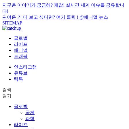
지구촌 이야기가 궁금해? 케찹! 실시간 세계 이슈를 공유합니
다!
귀여운 거 더 보고 싶다면? 여기 클릭 !
@애니멀 뉴스
SITEMAP
글로벌
라이프
애니멀
트래블
인스타그램
유튜브
틱톡
검색
닫기
글로벌
국제
과학
라이프