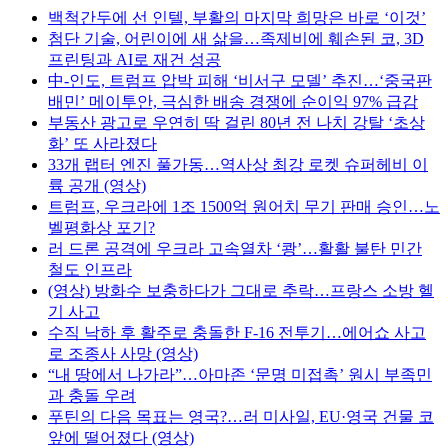
백척간두에 선 인텔, 부활의 마지막 희망은 바로 ‘이것’
첨단 기술, 어린이에 새 삶을…족제비에 훼손된 코, 3D
프린팅과 AI로 재건 성공
中-인도, 트럼프 압박 피해 ‘비서구 모델’ 추진…‘중국판
배민’ 메이투안, 극심한 배송 경쟁에 순이익 97% 급감
부동산 광고로 우연히 딱 걸린 80년 전 나치 강탈 ‘초상
화’ 또 사라졌다
33개 랩터 엔진 풀가동…역사상 최강 로켓 슈퍼헤비 이
륙 공개 (영상)
트럼프, 우크라에 1조 1500억 원어치 무기 판매 승인…노
벨평화상 포기?
러 드론 공격에 우크라 고속열차 ‘쾅’…활활 불탄 민간
철도 인프라
(영상) 방화수 보충하다가 그대로 추락…프랑스 소방 헬
기 사고
수직 낙하 후 활주로 충돌한 F-16 전투기…에어쇼 사고
로 조종사 사망 (영상)
“내 땅에서 나가라”…아마존 ‘문명 미접촉’ 원시 부족민
과 충돌 우려
푸틴의 다음 목표는 영국?…러 미사일, EU·영국 건물 코
앞에 떨어졌다 (영상)