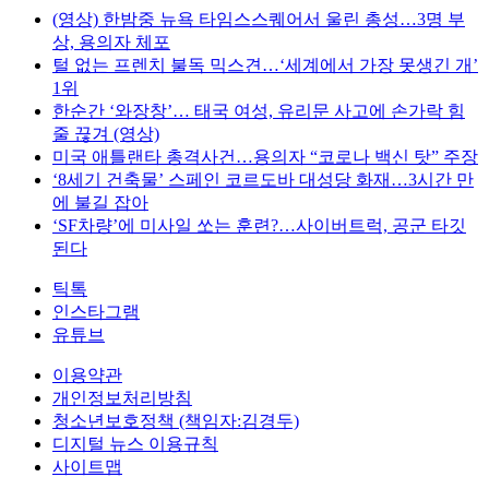
(영상) 한밤중 뉴욕 타임스스퀘어서 울린 총성…3명 부
상, 용의자 체포
털 없는 프렌치 불독 믹스견…‘세계에서 가장 못생긴 개’
1위
한순간 ‘와장창’… 태국 여성, 유리문 사고에 손가락 힘
줄 끊겨 (영상)
미국 애틀랜타 총격사건…용의자 “코로나 백신 탓” 주장
‘8세기 건축물’ 스페인 코르도바 대성당 화재…3시간 만
에 불길 잡아
‘SF차량’에 미사일 쏘는 훈련?…사이버트럭, 공군 타깃
된다
틱톡
인스타그램
유튜브
이용약관
개인정보처리방침
청소년보호정책 (책임자:김경두)
디지털 뉴스 이용규칙
사이트맵