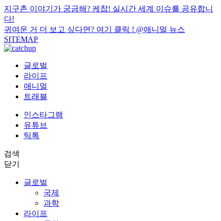
지구촌 이야기가 궁금해? 케찹! 실시간 세계 이슈를 공유합니
다!
귀여운 거 더 보고 싶다면? 여기 클릭 !
@애니멀 뉴스
SITEMAP
글로벌
라이프
애니멀
트래블
인스타그램
유튜브
틱톡
검색
닫기
글로벌
국제
과학
라이프