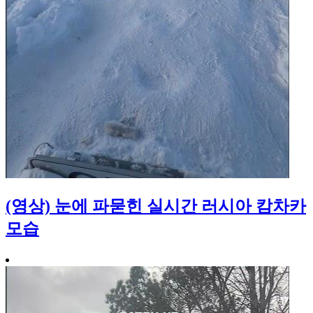
(영상) 눈에 파묻힌 실시간 러시아 캄차카
모습