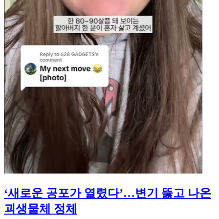
‘새로운 공포가 열렸다’…변기 뚫고 나온
괴생물체 정체