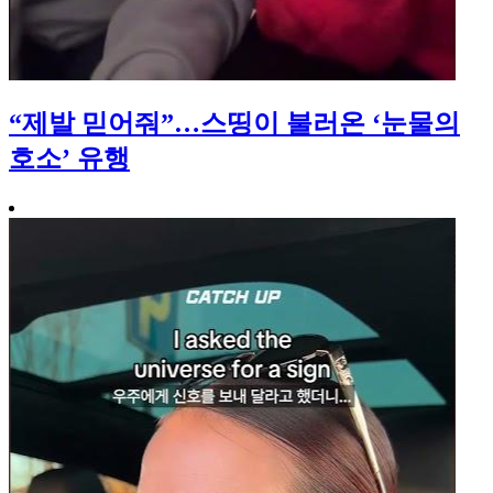
“제발 믿어줘”…스띵이 불러온 ‘눈물의
호소’ 유행