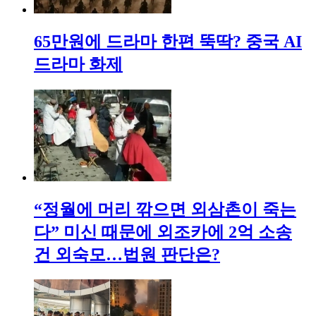
65만원에 드라마 한편 뚝딱? 중국 AI
드라마 화제
“정월에 머리 깎으면 외삼촌이 죽는
다” 미신 때문에 외조카에 2억 소송
건 외숙모…법원 판단은?