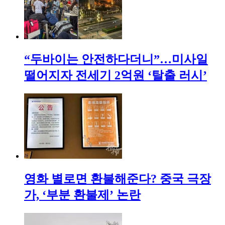
“두바이는 안전하다더니”…미사일
떨어지자 전세기 2억원 ‘탈출 러시’
영화 별로면 환불해준다? 중국 극장
가, ‘부분 환불제’ 논란