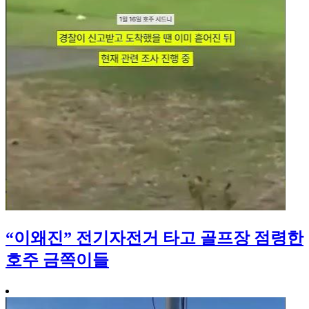
“이왜진” 전기자전거 타고 골프장 점령한
호주 금쪽이들