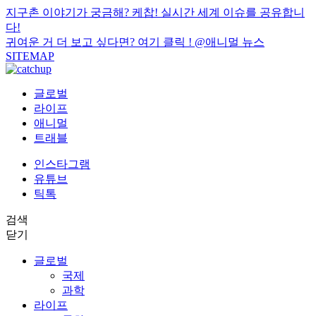
지구촌 이야기가 궁금해? 케찹! 실시간 세계 이슈를 공유합니
다!
귀여운 거 더 보고 싶다면? 여기 클릭 !
@애니멀 뉴스
SITEMAP
글로벌
라이프
애니멀
트래블
인스타그램
유튜브
틱톡
검색
닫기
글로벌
국제
과학
라이프