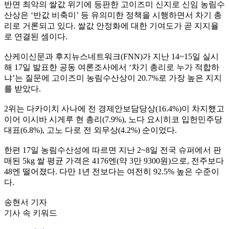
반면 최악의 쌀값 위기에 등판한 고이즈미 신지로 신임 농림수
산상은 ‘반값 비축미’ 등 유의미한 정책을 시행하면서 차기 총
리로 거론되고 있다. 쌀값 안정화에 대한 기여도가 곧 지지율
로 연결된 셈이다.
산케이신문과 후지뉴스네트워크(FNN)가 지난 14~15일 실시
해 17일 발표한 공동 여론조사에서 ‘차기 총리로 누가 적합하
냐’는 질문에 고이즈미 농림수산상이 20.7%로 가장 높은 지지
를 받았다.
2위는 다카이치 사나에 전 경제안보담당상(16.4%)이 차지했고
이어 이시바 시게루 현 총리(7.9%), 노다 요시히코 입헌민주당
대표(6.8%), 고노 다로 전 외무상(4.2%) 순이었다.
한편 17일 농림수산성에 따르면 지난 2~8일 전국 슈퍼에서 판
매된 5kg 쌀 평균 가격은 4176엔(약 3만 9300원)으로, 전주보다
48엔 떨어졌다. 다만 1년 전보다는 여전히 92.5% 높은 수준이
다.
송현서 기자
기사 속 키워드