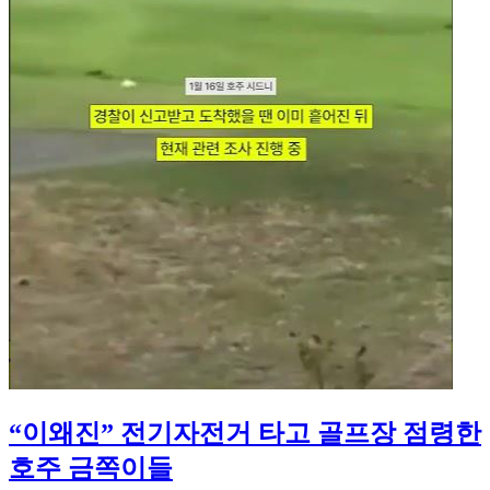
“이왜진” 전기자전거 타고 골프장 점령한
호주 금쪽이들