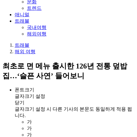
문화
트렌드
애니멀
트래블
국내여행
해외여행
트래블
해외 여행
최초로 면 메뉴 출시한 126년 전통 덮밥
집…‘슬픈 사연’ 들어보니
폰트크기
글자크기 설정
닫기
글자크기 설정 시 다른 기사의 본문도 동일하게 적용 됩
니다.
가
가
가