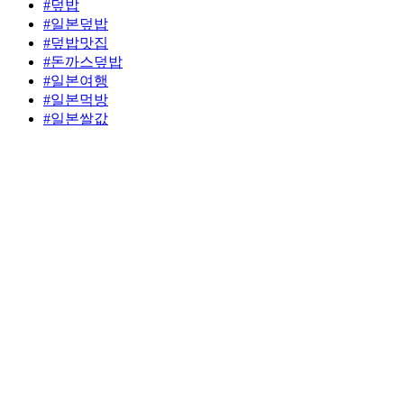
#덮밥
#일본덮밥
#덮밥맛집
#돈까스덮밥
#일본여행
#일본먹방
#일본쌀값