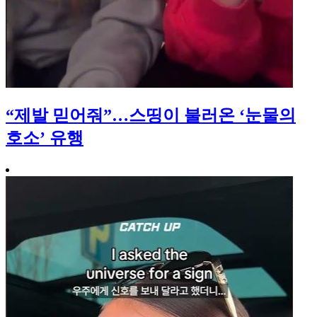
“제발 믿어줘”…스띵이 불러온 ‘눈물의
호소’ 유행