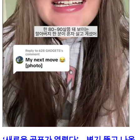
‘새로운 공포가 열렸다’…변기 뚫고 나온