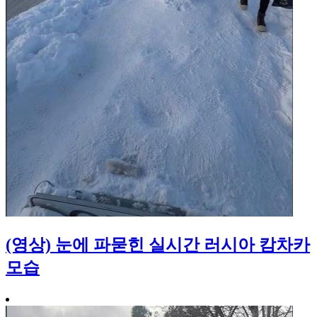
(영상) 눈에 파묻힌 실시간 러시아 캄차카
모습