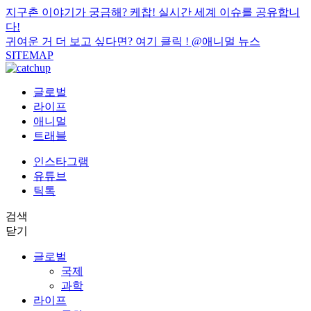
지구촌 이야기가 궁금해? 케찹! 실시간 세계 이슈를 공유합니
다!
귀여운 거 더 보고 싶다면? 여기 클릭 !
@애니멀 뉴스
SITEMAP
글로벌
라이프
애니멀
트래블
인스타그램
유튜브
틱톡
검색
닫기
글로벌
국제
과학
라이프