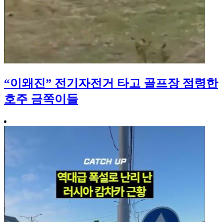
“이왜진” 전기자전거 타고 골프장 점령한
호주 금쪽이들