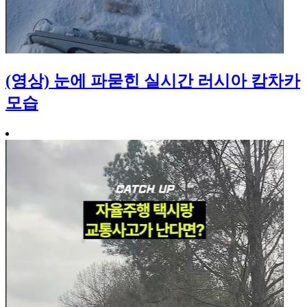
(영상) 눈에 파묻힌 실시간 러시아 캄차카
모습