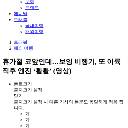
문화
트렌드
애니멀
트래블
국내여행
해외여행
트래블
해외 여행
휴가철 코앞인데…보잉 비행기, 또 이륙
직후 엔진 ‘활활’ (영상)
폰트크기
글자크기 설정
닫기
글자크기 설정 시 다른 기사의 본문도 동일하게 적용 됩
니다.
가
가
가