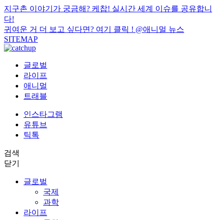
지구촌 이야기가 궁금해? 케찹! 실시간 세계 이슈를 공유합니
다!
귀여운 거 더 보고 싶다면? 여기 클릭 !
@애니멀 뉴스
SITEMAP
글로벌
라이프
애니멀
트래블
인스타그램
유튜브
틱톡
검색
닫기
글로벌
국제
과학
라이프