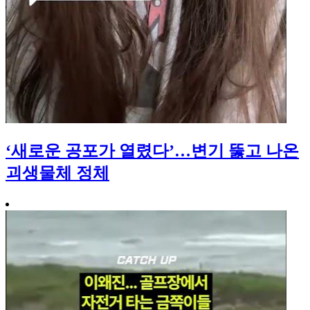
‘새로운 공포가 열렸다’…변기 뚫고 나온
괴생물체 정체