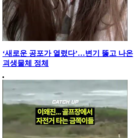
‘새로운 공포가 열렸다’…변기 뚫고 나온
괴생물체 정체