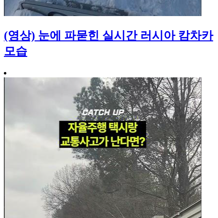
(영상) 눈에 파묻힌 실시간 러시아 캄차카
모습