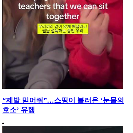
“제발 믿어줘”…스띵이 불러온 ‘눈물의
호소’ 유행