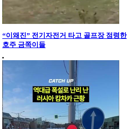
“이왜진” 전기자전거 타고 골프장 점령한
호주 금쪽이들