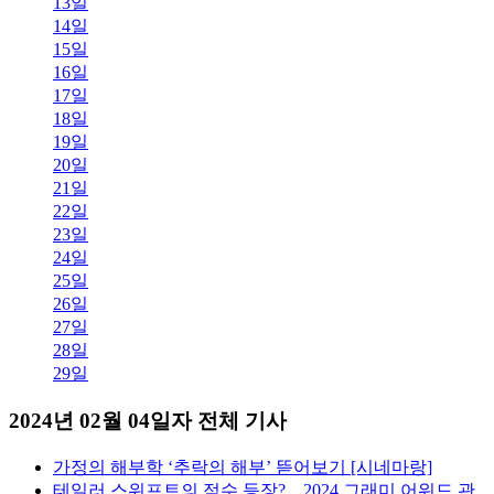
13일
14일
15일
16일
17일
18일
19일
20일
21일
22일
23일
24일
25일
26일
27일
28일
29일
2024년 02월 04일자 전체 기사
가정의 해부학 ‘추락의 해부’ 뜯어보기 [시네마랑]
테일러 스위프트의 적수 등장?…2024 그래미 어워드 관