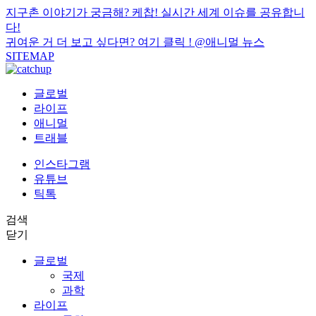
지구촌 이야기가 궁금해? 케찹! 실시간 세계 이슈를 공유합니
다!
귀여운 거 더 보고 싶다면? 여기 클릭 !
@애니멀 뉴스
SITEMAP
글로벌
라이프
애니멀
트래블
인스타그램
유튜브
틱톡
검색
닫기
글로벌
국제
과학
라이프