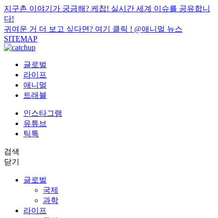
지구촌 이야기가 궁금해? 케찹! 실시간 세계 이슈를 공유합니
다!
귀여운 거 더 보고 싶다면? 여기 클릭 !
@애니멀 뉴스
SITEMAP
글로벌
라이프
애니멀
트래블
인스타그램
유튜브
틱톡
검색
닫기
글로벌
국제
과학
라이프