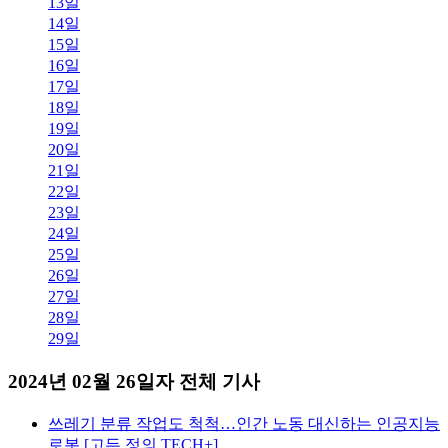
13일
14일
15일
16일
17일
18일
19일
20일
21일
22일
23일
24일
25일
26일
27일
28일
29일
2024년 02월 26일자 전체 기사
쓰레기 분류 작업도 척척…인간 노동 대신하는 인공지능
로봇 [고든 정의 TECH+]