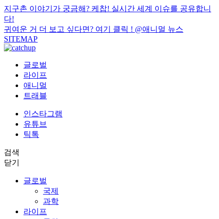
지구촌 이야기가 궁금해? 케찹! 실시간 세계 이슈를 공유합니
다!
귀여운 거 더 보고 싶다면? 여기 클릭 !
@애니멀 뉴스
SITEMAP
글로벌
라이프
애니멀
트래블
인스타그램
유튜브
틱톡
검색
닫기
글로벌
국제
과학
라이프