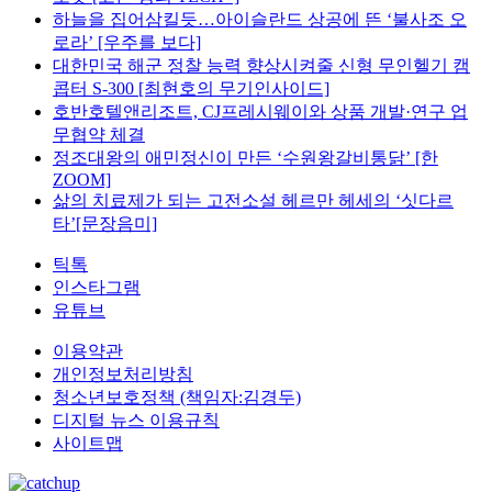
하늘을 집어삼킬듯…아이슬란드 상공에 뜬 ‘불사조 오
로라’ [우주를 보다]
대한민국 해군 정찰 능력 향상시켜줄 신형 무인헬기 캠
콥터 S-300 [최현호의 무기인사이드]
호반호텔앤리조트, CJ프레시웨이와 상품 개발·연구 업
무협약 체결
정조대왕의 애민정신이 만든 ‘수원왕갈비통닭’ [한
ZOOM]
삶의 치료제가 되는 고전소설 헤르만 헤세의 ‘싯다르
타’[문장음미]
틱톡
인스타그램
유튜브
이용약관
개인정보처리방침
청소년보호정책 (책임자:김경두)
디지털 뉴스 이용규칙
사이트맵