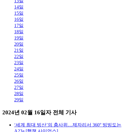
13일
14일
15일
16일
17일
18일
19일
20일
21일
22일
23일
24일
25일
26일
27일
28일
29일
2024년 02월 16일자 전체 기사
‘세계 최대 빙산’의 춤사위…제자리서 360° 빙빙도는
A23a [핵잼 사이언스]