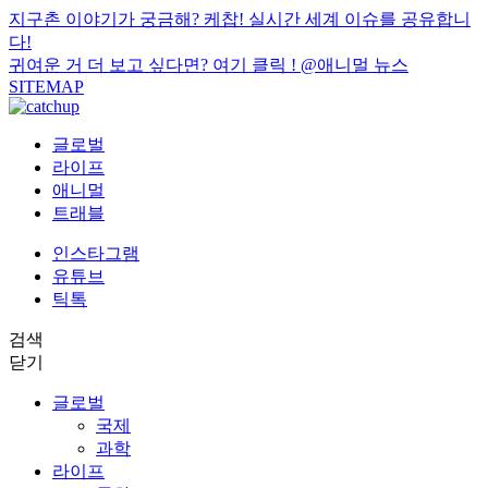
지구촌 이야기가 궁금해? 케찹! 실시간 세계 이슈를 공유합니
다!
귀여운 거 더 보고 싶다면? 여기 클릭 !
@애니멀 뉴스
SITEMAP
글로벌
라이프
애니멀
트래블
인스타그램
유튜브
틱톡
검색
닫기
글로벌
국제
과학
라이프