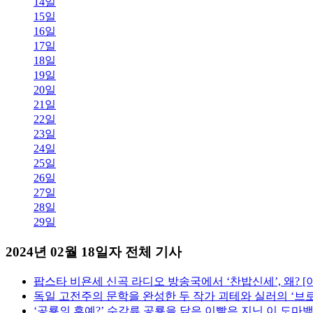
14일
15일
16일
17일
18일
19일
20일
21일
22일
23일
24일
25일
26일
27일
28일
29일
2024년 02월 18일자 전체 기사
팝스타 비욘세 신곡 라디오 방송국에서 ‘찬밥신세’, 왜? [
독일 고전주의 문학을 완성한 두 작가 괴테와 실러의 ‘브로맨
‘공룡의 후예?’ 수각류 공룡을 닮은 이빨은 지닌 이 도마뱀 