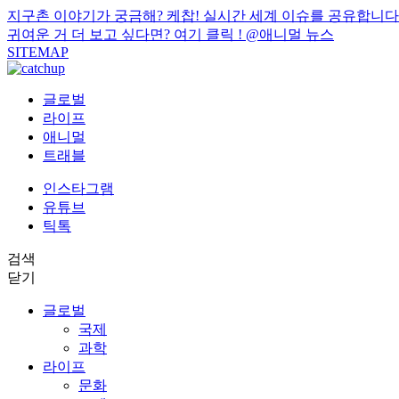
지구촌 이야기가 궁금해? 케찹! 실시간 세계 이슈를 공유합니다
귀여운 거 더 보고 싶다면? 여기 클릭 !
@애니멀 뉴스
SITEMAP
글로벌
라이프
애니멀
트래블
인스타그램
유튜브
틱톡
검색
닫기
글로벌
국제
과학
라이프
문화