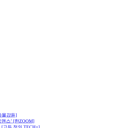
아몰걍듣]
스’ [한ZOOM]
[고든 정의 TECH+]