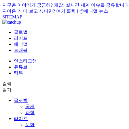
지구촌 이야기가 궁금해? 케찹! 실시간 세계 이슈를 공유합니다
귀여운 거 더 보고 싶다면? 여기 클릭 !
@애니멀 뉴스
SITEMAP
글로벌
라이프
애니멀
트래블
인스타그램
유튜브
틱톡
검색
닫기
글로벌
국제
과학
라이프
문화