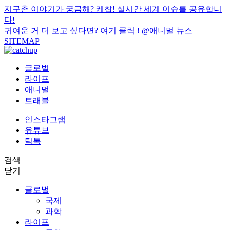
지구촌 이야기가 궁금해? 케찹! 실시간 세계 이슈를 공유합니
다!
귀여운 거 더 보고 싶다면? 여기 클릭 !
@애니멀 뉴스
SITEMAP
글로벌
라이프
애니멀
트래블
인스타그램
유튜브
틱톡
검색
닫기
글로벌
국제
과학
라이프