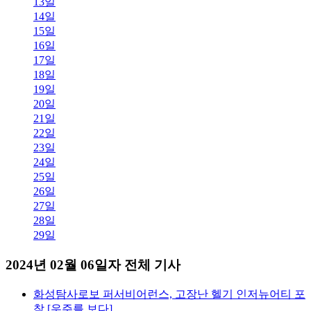
13일
14일
15일
16일
17일
18일
19일
20일
21일
22일
23일
24일
25일
26일
27일
28일
29일
2024년 02월 06일자 전체 기사
화성탐사로보 퍼서비어런스, 고장난 헬기 인저뉴어티 포
착 [우주를 보다]