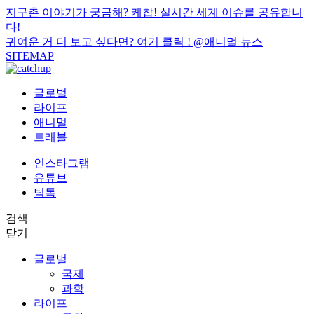
지구촌 이야기가 궁금해? 케찹! 실시간 세계 이슈를 공유합니
다!
귀여운 거 더 보고 싶다면? 여기 클릭 !
@애니멀 뉴스
SITEMAP
글로벌
라이프
애니멀
트래블
인스타그램
유튜브
틱톡
검색
닫기
글로벌
국제
과학
라이프