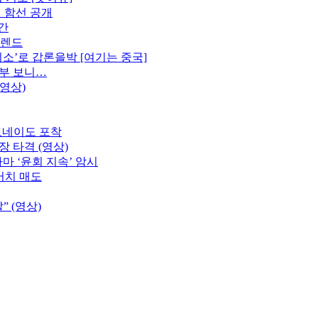
 함선 공개
간
트렌드
소’로 갑론을박 [여기는 중국]
내부 보니…
영상)
토네이도 포착
장 타격 (영상)
라마 ‘윤회 지속’ 암시
어치 매도
” (영상)