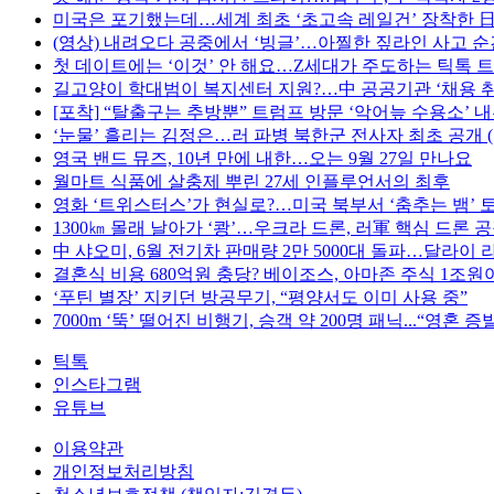
미국은 포기했는데…세계 최초 ‘초고속 레일건’ 장착한 日
(영상) 내려오다 공중에서 ‘빙글’…아찔한 짚라인 사고 순
첫 데이트에는 ‘이것’ 안 해요…Z세대가 주도하는 틱톡 
길고양이 학대범이 복지센터 지원?…中 공공기관 ‘채용 취
[포착] “탈출구는 추방뿐” 트럼프 방문 ‘악어늪 수용소’ 
‘눈물’ 흘리는 김정은…러 파병 북한군 전사자 최초 공개 (
영국 밴드 뮤즈, 10년 만에 내한…오는 9월 27일 만나요
월마트 식품에 살충제 뿌린 27세 인플루언서의 최후
영화 ‘트위스터스’가 현실로?…미국 북부서 ‘춤추는 뱀’ 
1300㎞ 몰래 날아가 ‘쾅’…우크라 드론, 러軍 핵심 드론 공
中 샤오미, 6월 전기차 판매량 2만 5000대 돌파…달라이 
결혼식 비용 680억원 충당? 베이조스, 아마존 주식 1조원
‘푸틴 별장’ 지키던 방공무기, “평양서도 이미 사용 중”
7000m ‘뚝’ 떨어진 비행기, 승객 약 200명 패닉...“영혼 증발
틱톡
인스타그램
유튜브
이용약관
개인정보처리방침