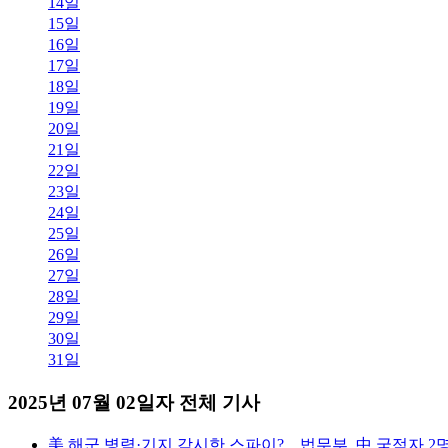
14일
15일
16일
17일
18일
19일
20일
21일
22일
23일
24일
25일
26일
27일
28일
29일
30일
31일
2025년 07월 02일자 전체 기사
美 해군 병력·기지 감시한 스파이?…법무부, 中 국적자 2명