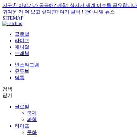
지구촌 이야기가 궁금해? 케찹! 실시간 세계 이슈를 공유합니다
귀여운 거 더 보고 싶다면? 여기 클릭 !
@애니멀 뉴스
SITEMAP
글로벌
라이프
애니멀
트래블
인스타그램
유튜브
틱톡
검색
닫기
글로벌
국제
과학
라이프
문화