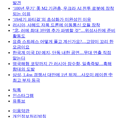
발견
‘100년 무기’ 美 M2 기관총, 우크라 AI 전투 로봇에 장착
되는 이유
‘19세기 파티걸’의 초상화가 미완성인 이유
러시아, 샤헤드 자폭 드론에 이동통신 모듈 장착
“北, 러에 최대 3만명 추가 파병할 것”…위성사진에 준비
활동도
요즘 스트레스 어떻게 풀고 계신가요?…고양이 꼬리 한
모금이요
한국계 미국 DJ 예지, 단독 내한 공연…무대 연출 직접
맡는다
영국해협 코앞까지 간 러시아 잠수함, 일촉즉발…흑해
함대의 도발
삼성, 1.4㎚ 경쟁서 대만에 1년 뒤져…샤오미 레이쥔 中
최고 부자 등극
틱톡
인스타그램
유튜브
이용약관
개인정보처리방침