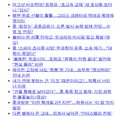
머그샷 비슷한데? 트럼프, ‘초고속 교체’ 새 초상화 보더
니 “감사”
해변 위로 산불이 활활…그리스 크레타섬 역대급 폭염에
잿더미
美 ‘최장수’ 공중급유기, 드론 발사 능력 탑재 전망…수
명 또 연장?
불바다 된 러軍 탄약고, 우크라의 미사일 맞고 폭발 (영
상)
美 ‘스파이 조사중 사망’ 中과학자 유족, 소송 제기…“대
학이 죽였다”
‘불쾌한’ 히로시마…트럼프 “원폭이 전쟁 끝내” 발언에
“현실 몰라” 비판
에어컨 고장에 54도 ‘찜통’된 기내…승무원 “명상하라”
안내 논란
내가 연애 못하는 건 ‘이것’ 때문이라고?…틱톡서 난리
난 이유
“건물 통째로 날아갔다”…美 폭죽 창고 화재, 가장 끔찍
한 불꽃놀이 (영상)
美국방부 “이란 핵개발 2년 지연”…하원서는 ‘이 법’까지
발의
다른 별에서 온 그대…외계서 날아온 ‘인터스텔라 천체’