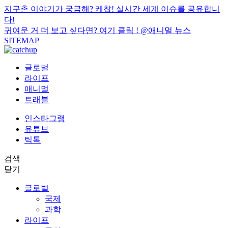
지구촌 이야기가 궁금해? 케찹! 실시간 세계 이슈를 공유합니
다!
귀여운 거 더 보고 싶다면? 여기 클릭 !
@애니멀 뉴스
SITEMAP
글로벌
라이프
애니멀
트래블
인스타그램
유튜브
틱톡
검색
닫기
글로벌
국제
과학
라이프