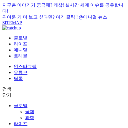
지구촌 이야기가 궁금해? 케찹! 실시간 세계 이슈를 공유합니
다!
귀여운 거 더 보고 싶다면? 여기 클릭 !
@애니멀 뉴스
SITEMAP
글로벌
라이프
애니멀
트래블
인스타그램
유튜브
틱톡
검색
닫기
글로벌
국제
과학
라이프