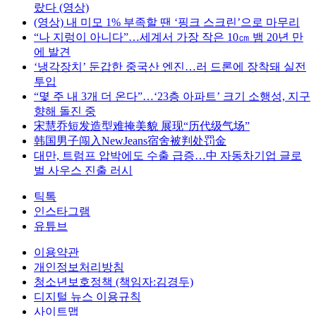
랐다 (영상)
(영상) 내 미모 1% 부족할 땐 ‘핑크 스크린’으로 마무리
“나 지렁이 아니다”…세계서 가장 작은 10㎝ 뱀 20년 만
에 발견
‘냉각장치’ 둔갑한 중국산 엔진…러 드론에 장착돼 실전
투입
“몇 주 내 3개 더 온다”…‘23층 아파트’ 크기 소행성, 지구
향해 돌진 중
宋慧乔短发造型难掩美貌 展现“历代级气场”
韩国男子闯入NewJeans宿舍被判处罚金
대만, 트럼프 압박에도 수출 급증…中 자동차기업 글로
벌 사우스 진출 러시
틱톡
인스타그램
유튜브
이용약관
개인정보처리방침
청소년보호정책 (책임자:김경두)
디지털 뉴스 이용규칙
사이트맵