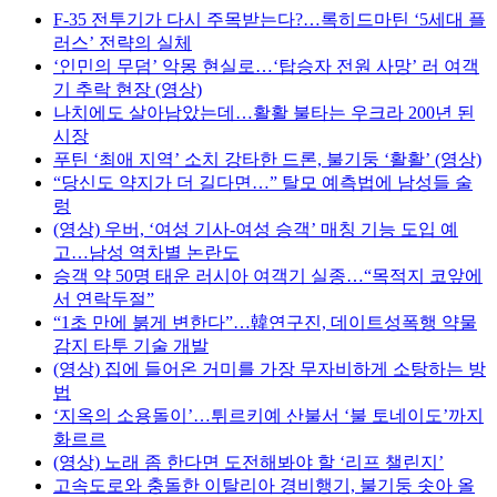
F-35 전투기가 다시 주목받는다?…록히드마틴 ‘5세대 플
러스’ 전략의 실체
‘인민의 무덤’ 악몽 현실로…‘탑승자 전원 사망’ 러 여객
기 추락 현장 (영상)
나치에도 살아남았는데…활활 불타는 우크라 200년 된
시장
푸틴 ‘최애 지역’ 소치 강타한 드론, 불기둥 ‘활활’ (영상)
“당신도 약지가 더 길다면…” 탈모 예측법에 남성들 술
렁
(영상) 우버, ‘여성 기사-여성 승객’ 매칭 기능 도입 예
고…남성 역차별 논란도
승객 약 50명 태운 러시아 여객기 실종…“목적지 코앞에
서 연락두절”
“1초 만에 붉게 변한다”…韓연구진, 데이트성폭행 약물
감지 타투 기술 개발
(영상) 집에 들어온 거미를 가장 무자비하게 소탕하는 방
법
‘지옥의 소용돌이’…튀르키예 산불서 ‘불 토네이도’까지
화르르
(영상) 노래 좀 한다면 도전해봐야 할 ‘리프 챌린지’
고속도로와 충돌한 이탈리아 경비행기, 불기둥 솟아 올