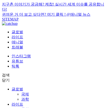
지구촌 이야기가 궁금해? 케찹! 실시간 세계 이슈를 공유합니
다!
귀여운 거 더 보고 싶다면? 여기 클릭 !
@애니멀 뉴스
SITEMAP
글로벌
라이프
애니멀
트래블
인스타그램
유튜브
틱톡
검색
닫기
글로벌
국제
과학
라이프