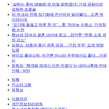
‘살찌는 좀비 애벌레’의 비밀 밝혀졌다! 기생 곰팡이의
섬뜩한 조종술
러·우크라 전쟁 장기화에 전선마저 얼어붙다…드론 탓
이라는데
“모기떼 들끓고 하루 한 끼”…美 ‘악어늪 수용소’ 인권침
해 논란
韓남성·日여성 결혼 10년새 최고…日언론 “한류·소득 격
차 감소”
프랑스, 성층권 풍선 격추 성공…‘근접 우주’ 요격 역량
입증
바이오 플라스틱, 지구뿐 아니라 우주에서도 좋다…이유
는
트럼프, ‘핵개발 재개시 이란 치겠다’는 네타냐후에 반대
안해 - WSJ
틱톡
인스타그램
유튜브
이용약관
개인정보처리방침