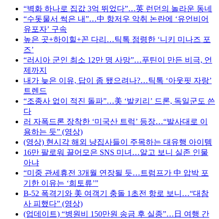
“벽화 하나로 집값 3억 뛰었다”…英 런던의 놀라운 동네
“수돗물서 썩은 내”…中 항저우 악취 논란에 ‘유언비어
유포자’ 구속
높은 곳+하이힐+꼰 다리…틱톡 점령한 ‘니키 미나즈 포
즈’
“러시아 군인 최소 12만 명 사망”…푸틴이 만든 비극, 언
제까지
내가 늦은 이유, 답이 좀 됐으려나?…틱톡 ‘아웃핏 자랑’
트렌드
“조종사 없이 적진 돌파”…美 ‘발키리’ 드론, 독일군도 쓴
다
러 자폭드론 장착한 ‘미국산 트럭’ 등장…“발사대로 이
용하는 듯” (영상)
(영상) 현시각 해외 냥집사들이 주목하는 대유행 아이템
16만 팔로워 끌어모은 SNS 미녀…알고 보니 실존 인물
아냐
“미중 관세휴전 3개월 연장될 듯…트럼프가 中 압박 포
기한 이유는 ‘희토류’”
B-52 폭격기와 美 여객기 충돌 1초전 항로 보니…“대참
사 피했다” (영상)
(업데이트) “병원비 150만원 송금 후 실종”…日 여행 간