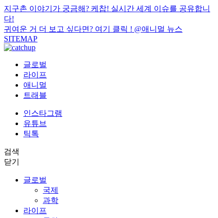
지구촌 이야기가 궁금해? 케찹! 실시간 세계 이슈를 공유합니
다!
귀여운 거 더 보고 싶다면? 여기 클릭 !
@애니멀 뉴스
SITEMAP
글로벌
라이프
애니멀
트래블
인스타그램
유튜브
틱톡
검색
닫기
글로벌
국제
과학
라이프