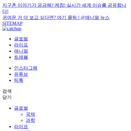
지구촌 이야기가 궁금해? 케찹! 실시간 세계 이슈를 공유합니
다!
귀여운 거 더 보고 싶다면? 여기 클릭 !
@애니멀 뉴스
SITEMAP
글로벌
라이프
애니멀
트래블
인스타그램
유튜브
틱톡
검색
닫기
글로벌
국제
과학
라이프