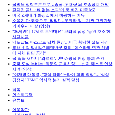
꿀벌을 정찰드론으로…중국, 초경량 뇌 조종장치 개발
펼치면 끝!…‘뼈 없는 소파’에 푹 빠진 미국 MZ
미국 Z세대가 화장실에서 캠핑하는 이유
소음기 단 권총으로 ‘퍽퍽!’…우크라 정보기관 고위간부,
키이우서 피살 (영상)
“36세인데 17세로 보인대요” 브라질 남성 ‘동안 호소’에
시끌시끌
맥도날드 마스코트 납치 현장…미국 황당한 절도 사건
홍해 뱃길 막히나? 예멘반군 후티 “이스라엘 연관 선박
에 자체 판단 공격”
물 뚝뚝 새더니 ‘와르르’…中 쇼핑몰 천장 붕괴 순간
중국 도심 누비는 ‘의문의 군용차량’… 신차 테스트 연상
시켜 (영상)
“이재명 대통령, ‘형식 타파’ 노타이 회의 앞장”…‘삼성
경쟁자’ TSMC 역사적 분기 실적 달성
틱톡
인스타그램
유튜브
이용약관