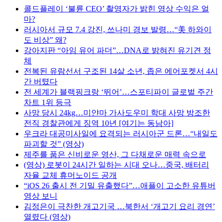
콜드플레이 ‘불륜 CEO’ 촬영자가 밝힌 영상 수익은 얼
마?
러시아서 규모 7.4 강진, 쓰나미 경보 발령…“美 하와이
도 비상” 왜?
강아지판 “아임 유어 파더”…DNA로 밝혀진 유기견 정
체
전복된 유람선서 구조된 14살 소년, 좁은 에어포켓서 4시
간 버텼다
전 세계가 블랙핑크랑 ‘뛰어’…스포티파이 글로벌 주간
차트 1위 등극
사망 당시 24kg…미얀마 가사도우미 학대 사망 방조한
전직 경찰관에게 징역 10년 [여기는 동남아]
우크라 대공미사일에 요격되는 러시아군 드론…“내일도
파괴할 것” (영상)
제주를 품은 신비로운 영산, 그 다채로운 매력 속으로
(영상) 로봇이 24시간 일하는 시대 오나…중국, 배터리
자율 교체 휴머노이드 공개
“iOS 26 출시 전 기밀 유출했다”…애플이 고소한 유튜버
영상 보니
김정은이 극찬한 개고기국 …북한서 ‘개고기 요리 경연’
열렸다 (영상)