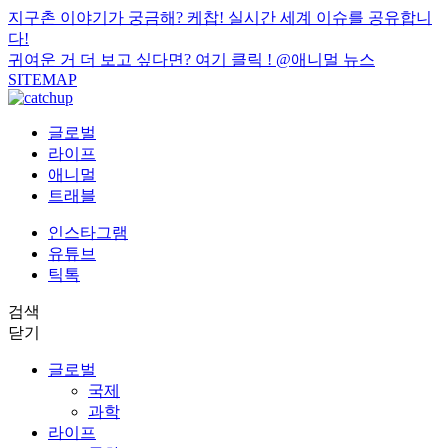
지구촌 이야기가 궁금해? 케찹! 실시간 세계 이슈를 공유합니
다!
귀여운 거 더 보고 싶다면? 여기 클릭 !
@애니멀 뉴스
SITEMAP
글로벌
라이프
애니멀
트래블
인스타그램
유튜브
틱톡
검색
닫기
글로벌
국제
과학
라이프