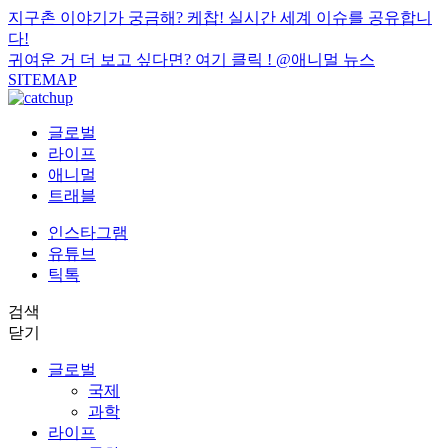
지구촌 이야기가 궁금해? 케찹! 실시간 세계 이슈를 공유합니
다!
귀여운 거 더 보고 싶다면? 여기 클릭 !
@애니멀 뉴스
SITEMAP
글로벌
라이프
애니멀
트래블
인스타그램
유튜브
틱톡
검색
닫기
글로벌
국제
과학
라이프