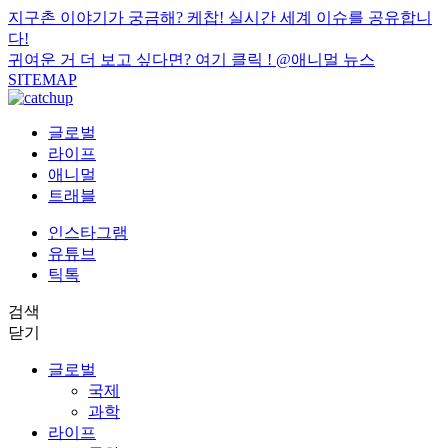
지구촌 이야기가 궁금해? 케찹! 실시간 세계 이슈를 공유합니
다!
귀여운 거 더 보고 싶다면? 여기 클릭 !
@애니멀 뉴스
SITEMAP
글로벌
라이프
애니멀
트래블
인스타그램
유튜브
틱톡
검색
닫기
글로벌
국제
과학
라이프