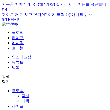
지구촌 이야기가 궁금해? 케찹! 실시간 세계 이슈를 공유합니
다!
귀여운 거 더 보고 싶다면? 여기 클릭 !
@애니멀 뉴스
SITEMAP
글로벌
라이프
애니멀
트래블
인스타그램
유튜브
틱톡
검색
닫기
글로벌
국제
과학
라이프