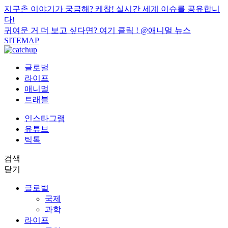
지구촌 이야기가 궁금해? 케찹! 실시간 세계 이슈를 공유합니
다!
귀여운 거 더 보고 싶다면? 여기 클릭 !
@애니멀 뉴스
SITEMAP
글로벌
라이프
애니멀
트래블
인스타그램
유튜브
틱톡
검색
닫기
글로벌
국제
과학
라이프