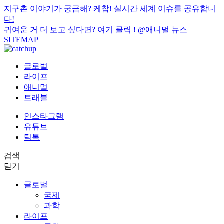
지구촌 이야기가 궁금해? 케찹! 실시간 세계 이슈를 공유합니
다!
귀여운 거 더 보고 싶다면? 여기 클릭 !
@애니멀 뉴스
SITEMAP
글로벌
라이프
애니멀
트래블
인스타그램
유튜브
틱톡
검색
닫기
글로벌
국제
과학
라이프