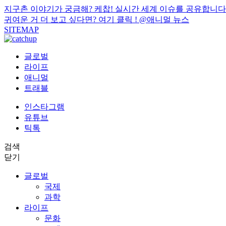
지구촌 이야기가 궁금해? 케찹! 실시간 세계 이슈를 공유합니다
귀여운 거 더 보고 싶다면? 여기 클릭 !
@애니멀 뉴스
SITEMAP
글로벌
라이프
애니멀
트래블
인스타그램
유튜브
틱톡
검색
닫기
글로벌
국제
과학
라이프
문화