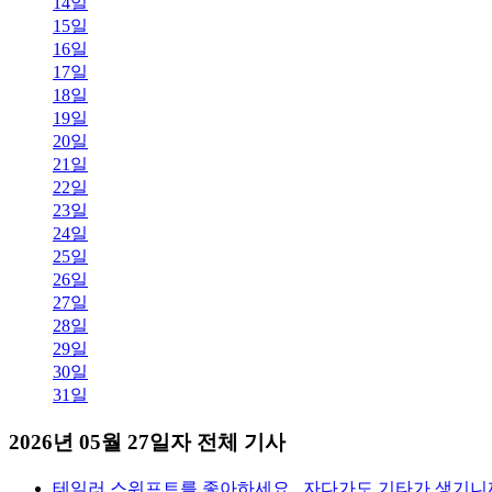
14일
15일
16일
17일
18일
19일
20일
21일
22일
23일
24일
25일
26일
27일
28일
29일
30일
31일
2026년 05월 27일자 전체 기사
테일러 스위프트를 좋아하세요.. 자다가도 기타가 생기니