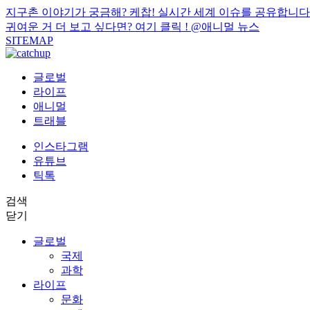
지구촌 이야기가 궁금해? 케찹! 실시간 세계 이슈를 공유합니다
귀여운 거 더 보고 싶다면? 여기 클릭 !
@애니멀 뉴스
SITEMAP
글로벌
라이프
애니멀
트래블
인스타그램
유튜브
틱톡
검색
닫기
글로벌
국제
과학
라이프
문화