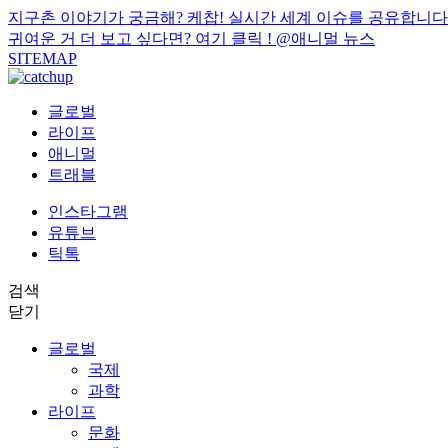
지구촌 이야기가 궁금해? 케찹! 실시간 세계 이슈를 공유합니다
귀여운 거 더 보고 싶다면? 여기 클릭 !
@애니멀 뉴스
SITEMAP
글로벌
라이프
애니멀
트래블
인스타그램
유튜브
틱톡
검색
닫기
글로벌
국제
과학
라이프
문화