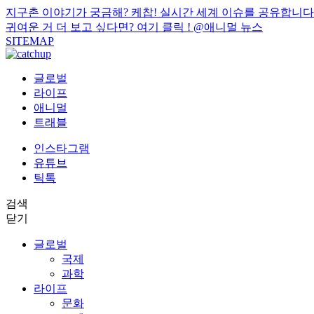
지구촌 이야기가 궁금해? 케찹! 실시간 세계 이슈를 공유합니다
귀여운 거 더 보고 싶다면? 여기 클릭 !
@애니멀 뉴스
SITEMAP
글로벌
라이프
애니멀
트래블
인스타그램
유튜브
틱톡
검색
닫기
글로벌
국제
과학
라이프
문화