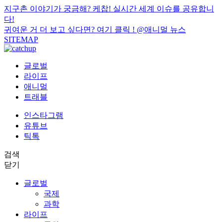
지구촌 이야기가 궁금해? 케찹! 실시간 세계 이슈를 공유합니
다!
귀여운 거 더 보고 싶다면? 여기 클릭 !
@애니멀 뉴스
SITEMAP
글로벌
라이프
애니멀
트래블
인스타그램
유튜브
틱톡
검색
닫기
글로벌
국제
과학
라이프